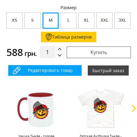
Размер
XS
S
M
L
XL
XXL
3XL
Таблица размеров
588
грн.
Купить
Редактировать товар
Быстрый заказ
Чашка Тыква - голова
Детская футболка Тыква -