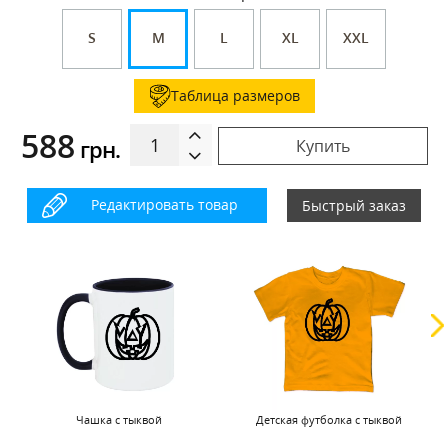
S
M
L
XL
XXL
Таблица размеров
588
грн.
Купить
Редактировать товар
Быстрый заказ
Чашка с тыквой
Детская футболка с тыквой