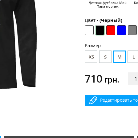
Детская футболка Мой
К
Папа морпех
Цвет
- (Черный)
Размер
XS
S
M
L
710
грн.
Редактировать т