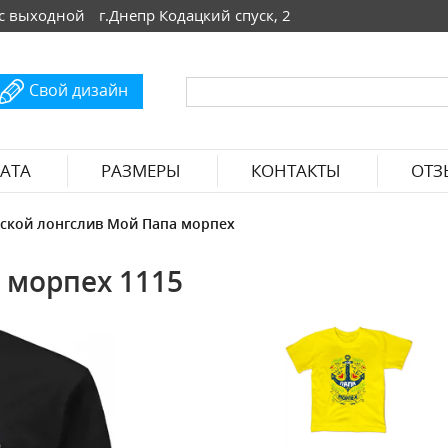
 Вс выходной
г.Днепр Кодацкий спуск, 2
Свой дизайн
АТА
РАЗМЕРЫ
КОНТАКТЫ
ОТЗ
ской лонгслив Мой Папа морпех
 морпех 1115