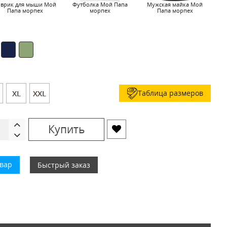
оврик для мыши Мой
Футболка Мой Папа
Мужская майка Мой
П
Папа морпех
морпех
Папа морпех
Таблица размеров
XL
XXL
Купить
овар
Быстрый заказ