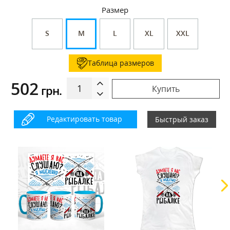
Размер
S
M
L
XL
XXL
Таблица размеров
502
грн.
Купить
Редактировать товар
Быстрый заказ