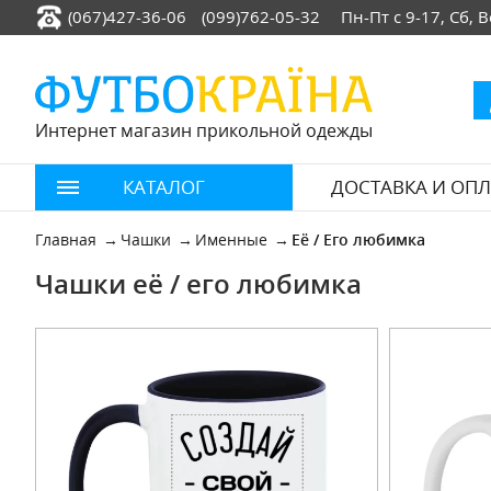
(067)427-36-06
(099)762-05-32
Пн-Пт с 9-17, Сб,
Интернет магазин прикольной одежды
КАТАЛОГ
ДОСТАВКА И ОПЛ
Главная
Чашки
Именные
Её / Его любимка
Чашки её / его любимка