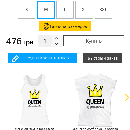
S
M
L
XL
XXL
Таблица размеров
476
грн.
Купить
Редактировать товар
Быстрый заказ
Женская майка Королева
Женская футболка Королева