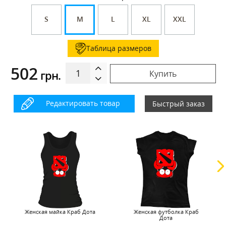
S
M
L
XL
XXL
Таблица размеров
502
грн.
Купить
Редактировать товар
Быстрый заказ
Женская майка Краб Дота
Женская футболка Краб
Дота