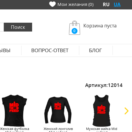
Мои желания (0)
RU
UA
Корзина пуста
0
ЫВЫ
ВОПРОС-ОТВЕТ
БЛОГ
Артикул:
12014
Женская футболка
Женский лонгслив
Мужская майка Mid