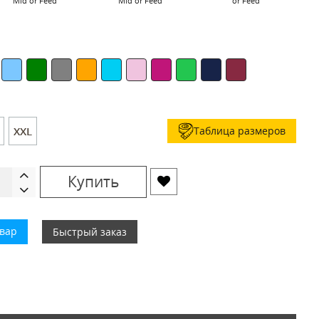
Mid or Feed
Mid or Feed
or Feed
Таблица размеров
XXL
Купить
овар
Быстрый заказ