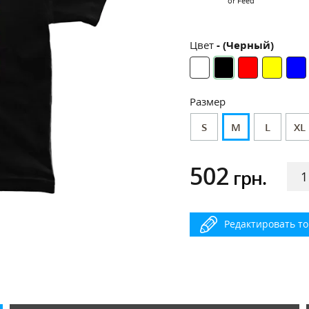
or Feed
Цвет
- (Черный)
Размер
S
M
L
XL
502
грн.
Редактировать т