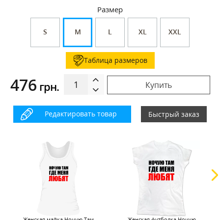
Размер
S
M
L
XL
XXL
Таблица размеров
476
грн.
Купить
Редактировать товар
Быстрый заказ
Женская майка Ночую Там
Женская футболка Ночую