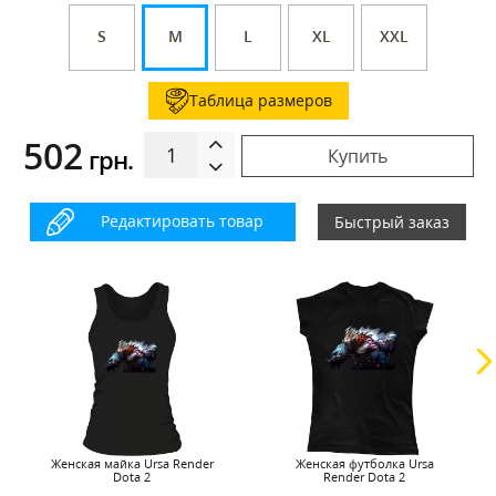
S
M
L
XL
XXL
Таблица размеров
502
грн.
Купить
Редактировать товар
Быстрый заказ
Женская майка Ursa Render
Женская футболка Ursa
Dota 2
Render Dota 2