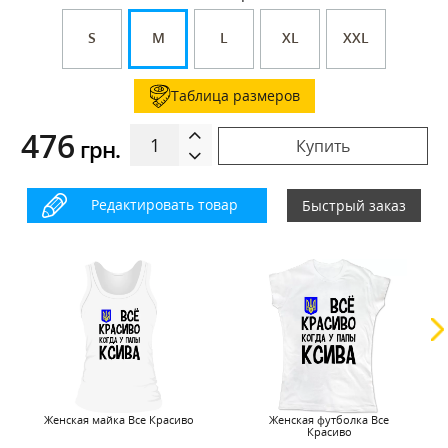
S
M
L
XL
XXL
Таблица размеров
476
грн.
Купить
Редактировать товар
Быстрый заказ
Женская майка Все Красиво
Женская футболка Все
Красиво