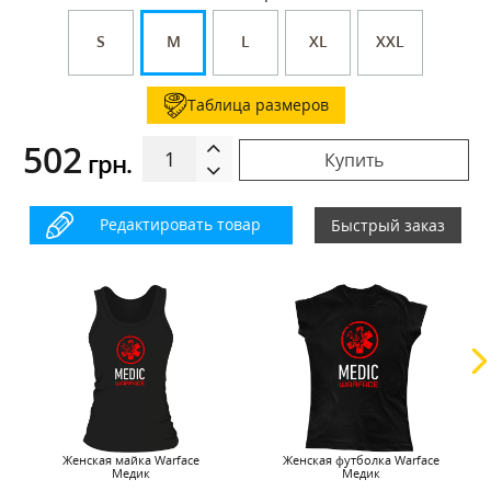
S
M
L
XL
XXL
Таблица размеров
502
грн.
Купить
Редактировать товар
Быстрый заказ
Женская майка Warface
Женская футболка Warface
Медик
Медик