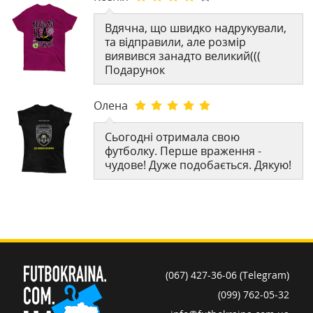
Вдячна, що швидко надрукували,
та відправили, але розмір
виявився занадто великий(((
Подарунок
Олена
Сьогодні отримала свою
футболку. Перше враження -
чудове! Дуже подобається. Дякую!
(067) 427-36-06 (Telegram)
(099) 762-05-32