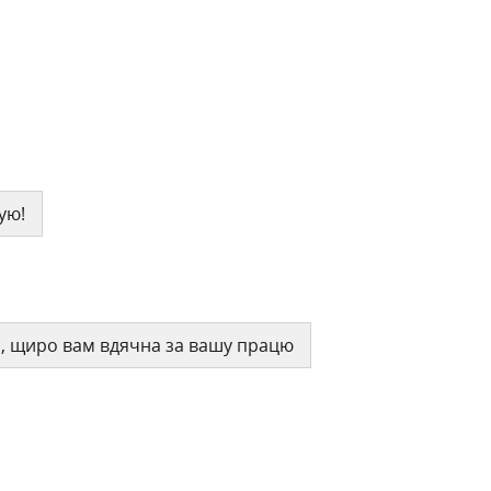
ую!
ий, щиро вам вдячна за вашу працю