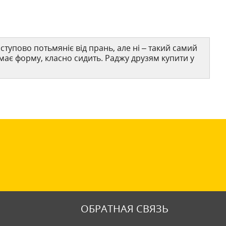
тупово потьмяніє від прань, але ні – такий самий
має форму, класно сидить. Раджу друзям купити у
ОБРАТНАЯ СВЯЗЬ