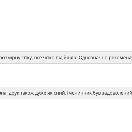
розмірну сітку, все чітко підійшло! Однозначно рекоменд
вна, друк також дуже якісний, іменинник був задоволен