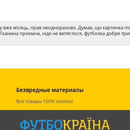
 вже місяць, прав неодноразово. Думав, що картинка пос
 Тканина приємна, ніде не витяглося, футболка добре три
Безвредные материалы
Все товары 100% хлопок!