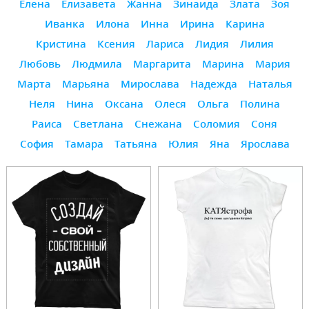
Елена
Елизавета
Жанна
Зинаида
Злата
Зоя
Иванка
Илона
Инна
Ирина
Карина
Кристина
Ксения
Лариса
Лидия
Лилия
Любовь
Людмила
Маргарита
Марина
Мария
Марта
Марьяна
Мирослава
Надежда
Наталья
Неля
Нина
Оксана
Олеся
Ольга
Полина
Раиса
Светлана
Снежана
Соломия
Соня
София
Тамара
Татьяна
Юлия
Яна
Ярослава