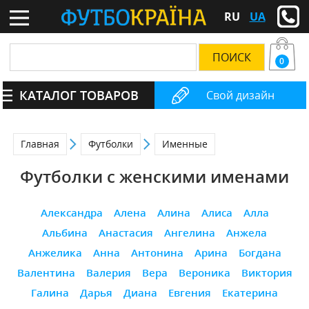
RU
UA
0
КАТАЛОГ ТОВАРОВ
Свой дизайн
Главная
Футболки
Именные
Футболки с женскими именами
Александра
Алена
Алина
Алиса
Алла
Альбина
Анастасия
Ангелина
Анжела
Анжелика
Анна
Антонина
Арина
Богдана
Валентина
Валерия
Вера
Вероника
Виктория
Галина
Дарья
Диана
Евгения
Екатерина