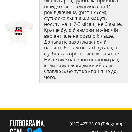
Якість гарна, футболка прийшла
швидко, але замовляла на 11
років дівчинку (ріст 155 см),
футболка XXL тільки мабуть
носити на ці 2-3 місяці, не більше.
Краще було б замовити жіночій
варіант, але на розмір більше.
Донька не захотіла жіночій
варіант, бо там не такі рукава, а
футболка коротенька як на мене.
Ну це вже напевно останній раз,
коли замовляли дитячий одяг.
Ставлю 5, бо тут компанія не до
чого.
(067) 427-36-06 (Telegram)
(099) 762-05-32