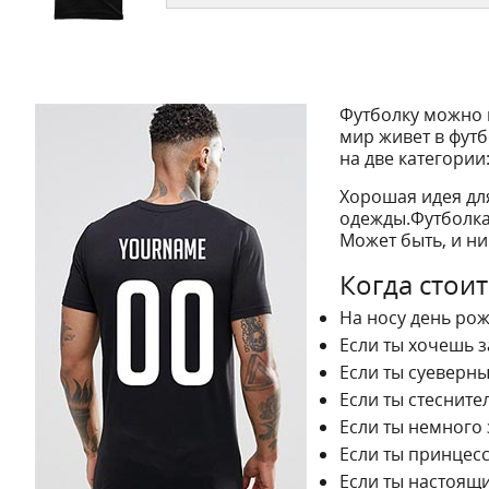
Футболку можно н
мир живет в футб
на две категории
Хорошая идея для
одежды.Футболка 
Может быть, и ни
Когда стои
На носу день рож
Если ты хочешь з
Если ты суеверны
Если ты стесните
Если ты немного 
Если ты принцесс
Если ты настоящи