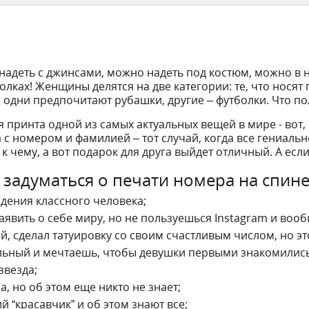
адеть с джинсами, можно надеть под костюм, можно в ней
олках! Женщины делятся на две категории: те, что носят 
: одни предпочитают рубашки, другие – футболки. Что по
 принта одной из самых актуальных вещей в мире - вот
с номером и фамилией – тот случай, когда все гениальн
 к чему, а вот подарок для друга выйдет отличный. А есл
т задуматься о печати номера на спин
дения классного человека;
аявить о себе миру, но не пользуешься Instagram и воо
й, сделал татуировку со своим счастливым числом, но эт
льный и мечтаешь, чтобы девушки первыми знакомились с 
звезда;
а, но об этом еще никто не знает;
й “красавчик” и об этом знают все;