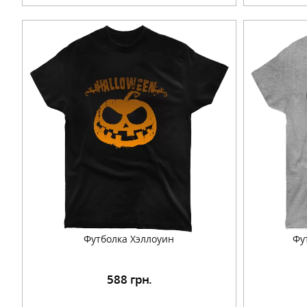
Футболка Хэллоуин
Фу
588
грн.
Подробнее