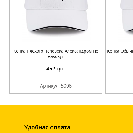
Кепка Плохого Человека Александром Не
Кепка Обычн
назовут
452
грн.
Подробнее
Артикул: 5006
Удобная оплата