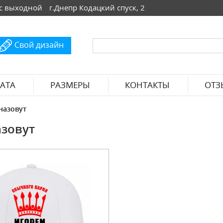
 Вс выходной
г.Днепр Кодацкий спуск, 2
Свой дизайн
АТА
РАЗМЕРЫ
КОНТАКТЫ
ОТЗ
назовут
азовут