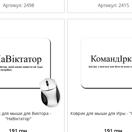
Артикул: 2498
Артикул: 2415
 для мыши для Виктора -
Коврик для мыши для Иры - "
"НаВіктатор"
191
грн.
191
грн.
Подробнее
Подробнее