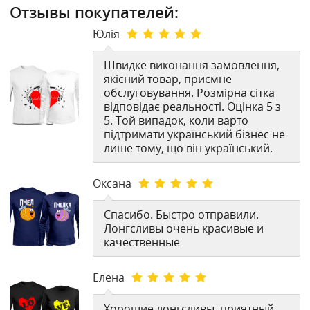
Отзывы покупателей:
Юлія
Швидке виконання замовлення,
якісний товар, приємне
обслуговування. Розмірна сітка
відповідає реальності. Оцінка 5 з
5. Той випадок, коли варто
підтримати український бізнес не
лише тому, що він український.
Оксана
Спасибо. Быстро отправили.
Лонгсливы очень красивые и
качественные
Елена
Хорошие лонгсливы, приятный