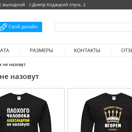
 Вс выходной
г.Днепр Кодацкий спуск, 2
Свой дизайн
АТА
РАЗМЕРЫ
КОНТАКТЫ
ОТЗ
к не назовут
не назовут