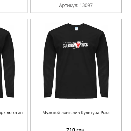
Артикул: 13097
рк логотип
Мужской лонгслив Культура Рока
710
грн.