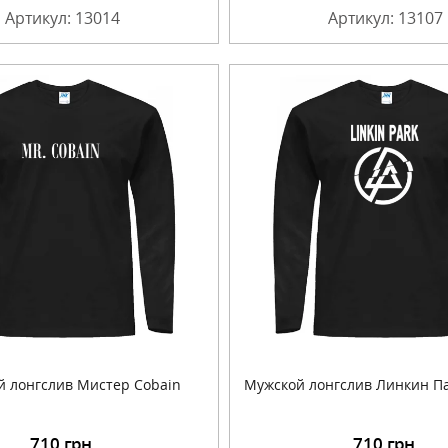
Артикул: 13014
Артикул: 13107
 лонгслив Мистер Cobain
Мужской лонгслив Линкин Па
710
грн.
710
грн.
Подробнее
Подробнее