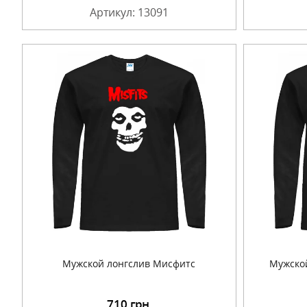
Артикул: 13091
Мужской лонгслив Мисфитс
Мужской
710
грн.
Подробнее