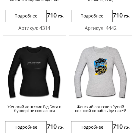
710
710
Подробнее
Подробнее
грн.
грн.
Артикул: 4314
Артикул: 4442
Женский лонгслив Від Бога в
Женский лонгслив Рускій
бункері не сховаєшся
воєнний корабль іди нах*й
710
710
Подробнее
Подробнее
грн.
грн.