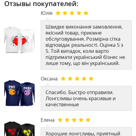
Отзывы покупателей:
Юлія
Швидке виконання замовлення,
якісний товар, приємне
обслуговування. Розмірна сітка
відповідає реальності. Оцінка 5 з
5. Той випадок, коли варто
підтримати український бізнес не
лише тому, що він український.
Оксана
Спасибо. Быстро отправили.
Лонгсливы очень красивые и
качественные
Елена
Хорошие лонгсливы, приятный