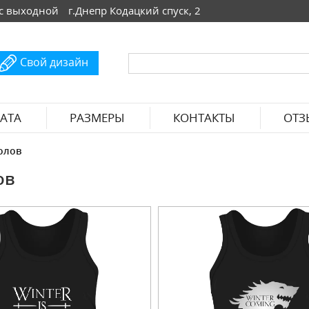
 Вс выходной
г.Днепр Кодацкий спуск, 2
Свой дизайн
АТА
РАЗМЕРЫ
КОНТАКТЫ
ОТЗ
олов
ов