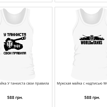
йка У танкиста свои правила
Мужская майка с надписью Wo
588
грн.
588
грн.
Подробнее
Подробнее