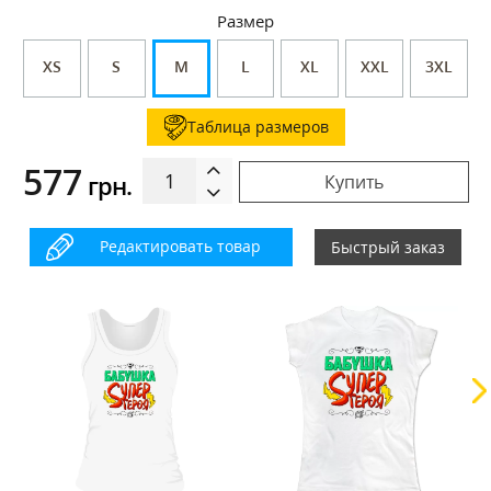
Размер
XS
S
M
L
XL
XXL
3XL
Таблица размеров
577
грн.
Купить
Редактировать товар
Быстрый заказ