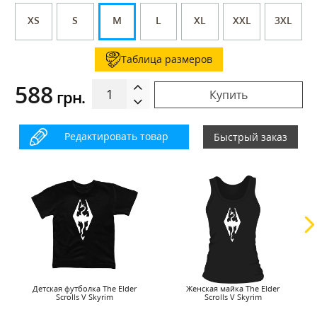
XS
S
M
L
XL
XXL
3XL
Таблица размеров
588
грн.
Купить
Редактировать товар
Быстрый заказ
Детская футболка The Elder
Женская майка The Elder
Scrolls V Skyrim
Scrolls V Skyrim