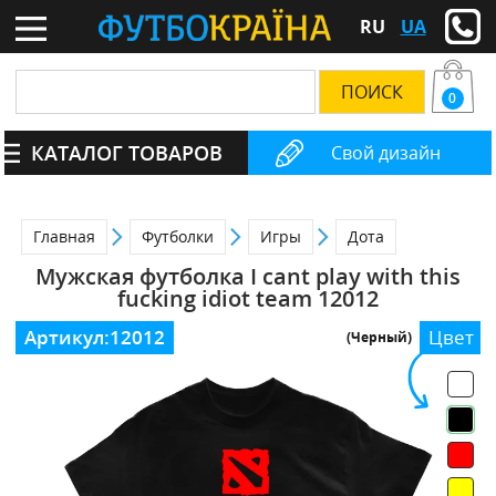
RU
UA
0
КАТАЛОГ ТОВАРОВ
Свой дизайн
Главная
Футболки
Игры
Дота
Мужская футболка I cant play with this
fucking idiot team 12012
Артикул:
12012
Цвет
(Черный)