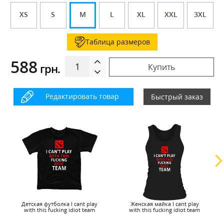
XS
S
M
L
XL
XXL
3XL
Таблица размеров
588
грн.
Купить
Редактировать товар
Быстрый заказ
Детская футболка I cant play
Женская майка I cant play
with this fucking idiot team
with this fucking idiot team