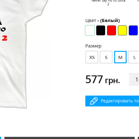
Never say no to Dota
2
Цвет
- (Белый)
Размер
XS
S
M
L
577
грн.
Редактировать т