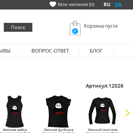
Мои желания (0)
RU
UA
Корзина пуста
0
ЫВЫ
ВОПРОС-ОТВЕТ
БЛОГ
Артикул:
12026
Женская майка
Женская футболка
Женский лонгслив