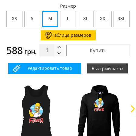
Размер
XS
S
M
L
XL
XXL
3XL
Таблица размеров
588
грн.
Купить
Редактировать товар
Быстрый заказ