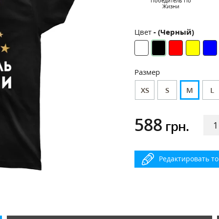
Победитель По
Жизни
Цвет
- (Черный)
Размер
XS
S
M
L
588
грн.
Редактировать т