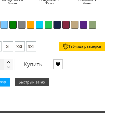
Победитель По
Победитель По
Победитель По
Жизни
Жизни
Жизни
Таблица размеров
XL
XXL
3XL
Купить
овар
Быстрый заказ