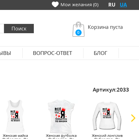
Мои желания (0)
RU
UA
Корзина пуста
0
ЫВЫ
ВОПРОС-ОТВЕТ
БЛОГ
Артикул:
2033
Женская майка
Женская футболка
Женский лонгслив