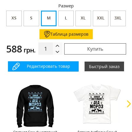
Размер
XS
S
M
L
XL
XXL
3XL
Таблица размеров
588
грн.
Купить
Редактировать товар
Быстрый заказ
Cвитшот Самый настоящий
Детская футболка Самый