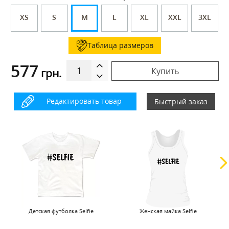
XS
S
M
L
XL
XXL
3XL
Таблица размеров
577
грн.
Купить
Редактировать товар
Быстрый заказ
Детская футболка Selfie
Женская майка Selfie