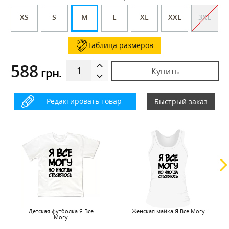
XS
S
M
L
XL
XXL
3XL
Таблица размеров
588
грн.
Купить
Редактировать товар
Быстрый заказ
Детская футболка Я Все
Женская майка Я Все Могу
Могу