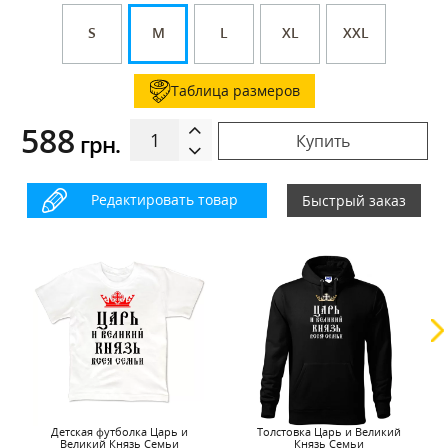
S
M
L
XL
XXL
Таблица размеров
588
грн.
Купить
Редактировать товар
Быстрый заказ
Детская футболка Царь и
Толстовка Царь и Великий
Великий Князь Семьи
Князь Семьи