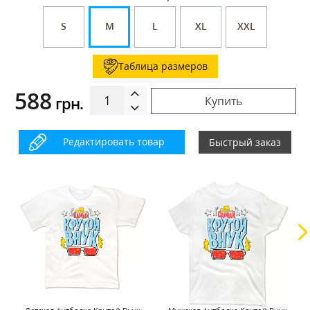
S
M
L
XL
XXL
Таблица размеров
588
грн.
Купить
Редактировать товар
Быстрый заказ