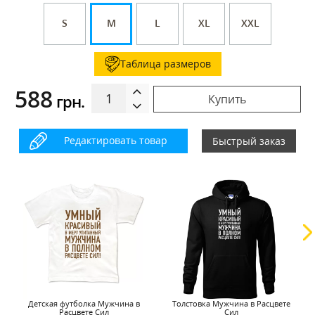
S
M
L
XL
XXL
Таблица размеров
588
грн.
Купить
Редактировать товар
Быстрый заказ
Детская футболка Мужчина в
Толстовка Мужчина в Расцвете
Расцвете Сил
Сил