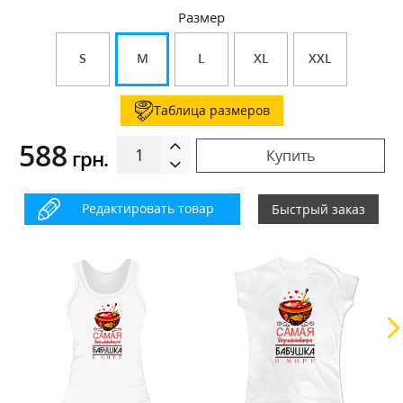
Размер
S
M
L
XL
XXL
Таблица размеров
588
грн.
Купить
Редактировать товар
Быстрый заказ