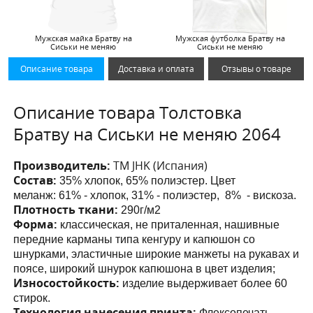
Мужская майка Братву на
Мужская футболка Братву на
Сиськи не меняю
Сиськи не меняю
Описание товара
Доставка и оплата
Отзывы о товаре
Описание товара Толстовка
Братву на Сиськи не меняю 2064
Производитель:
ТМ JHK (Испания)
Состав:
35% хлопок, 65% полиэстер. Цвет
меланж:
61% - хлопок, 31% - полиэстер, 8% - вискоза.
Плотность ткани:
290г/м2
Форма:
классическая, не приталенная, нашивные
передние карманы
типа кенгуру и капюшон со
шнурками
, эластичные широкие манжеты на рукавах и
поясе, широкий шнурок капюшона в цвет изделия;
Износостойкость:
изделие выдерживает более 60
стирок.
Технология нанесения принта:
Флексопечать