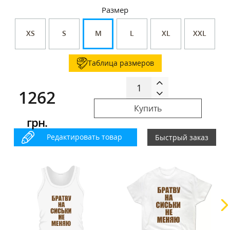
Размер
XS
S
M
L
XL
XXL
Таблица размеров
1262
Купить
грн.
Редактировать товар
Быстрый заказ