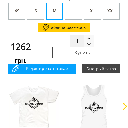
XS
S
M
L
XL
XXL
Таблица размеров
1262
Купить
грн.
Редактировать товар
Быстрый заказ