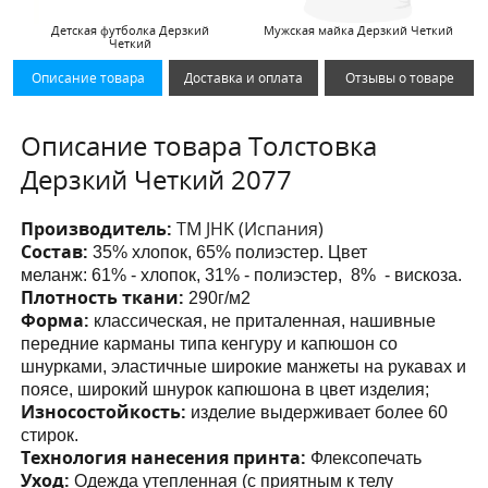
Детская футболка Дерзкий
Мужская майка Дерзкий Четкий
Четкий
Описание товара
Доставка и оплата
Отзывы о товаре
Описание товара Толстовка
Дерзкий Четкий 2077
Производитель:
ТМ JHK (Испания)
Состав:
35% хлопок, 65% полиэстер. Цвет
меланж:
61% - хлопок, 31% - полиэстер, 8% - вискоза.
Плотность ткани:
290г/м2
Форма:
классическая, не приталенная, нашивные
передние карманы
типа кенгуру и капюшон со
шнурками
, эластичные широкие манжеты на рукавах и
поясе, широкий шнурок капюшона в цвет изделия;
Износостойкость:
изделие выдерживает более 60
стирок.
Технология нанесения принта:
Флексопечать
Уход:
Одежда утепленная (с приятным к телу