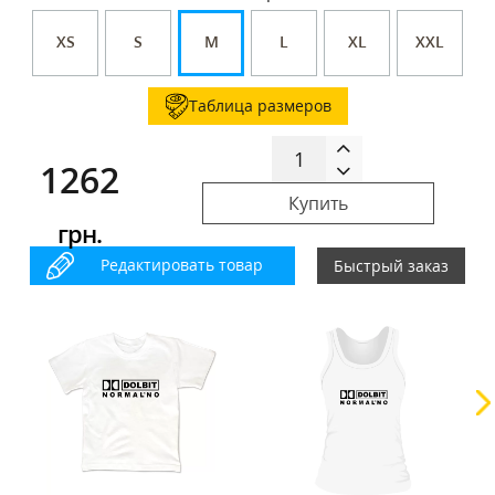
XS
S
M
L
XL
XXL
Таблица размеров
1262
Купить
грн.
Редактировать товар
Быстрый заказ