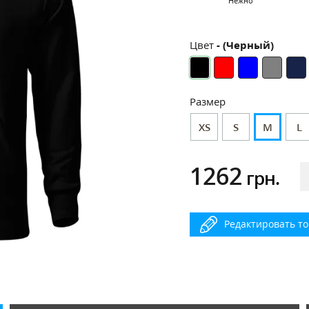
Нежно
Цвет
- (Черный)
Размер
XS
S
M
L
1262
грн.
Редактировать т