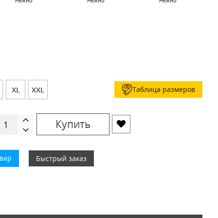
Нежно
Нежно
Нежно
Таблица размеров
XL
XXL
Купить
овар
Быстрый заказ