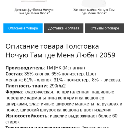
Детская футболка Ночую
Женская майка Ночую Там
Там где Меня Любят
где Меня Любят
Описание товара
Доставка и оплата
Отзывы о товаре
Описание товара Толстовка
Ночую Там где Меня Любят 2059
Производитель:
ТМ JHK (Испания)
Состав:
35% хлопок, 65% полиэстер. Цвет
меланж:
61% - хлопок, 31% - полиэстер, 8% - вискоза.
Плотность ткани:
290г/м2
Форма:
классическая, не приталенная, нашивные
передние карманы
типа кенгуру и капюшон со
шнурками
, эластичные широкие манжеты на рукавах и
поясе, широкий шнурок капюшона в цвет изделия;
Износостойкость:
изделие выдерживает более 60
стирок.
Технология нанесения принта:
Флексопечать