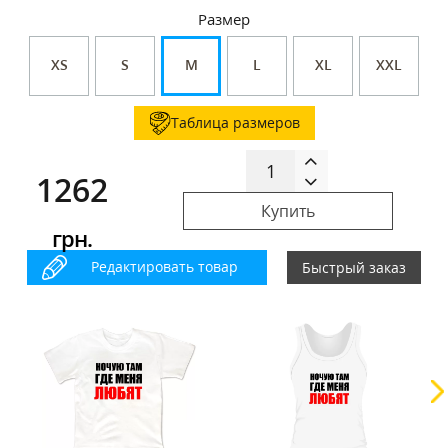
Размер
XS
S
M
L
XL
XXL
Таблица размеров
1262
Купить
грн.
Редактировать товар
Быстрый заказ