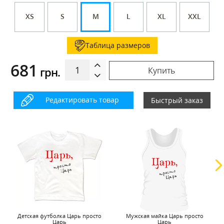
XS
S
M
L
XL
XXL
Таблица размеров
681
грн.
Купить
Редактировать товар
Быстрый заказ
Детская футболка Царь просто
Мужская майка Царь просто
Царь
Царь