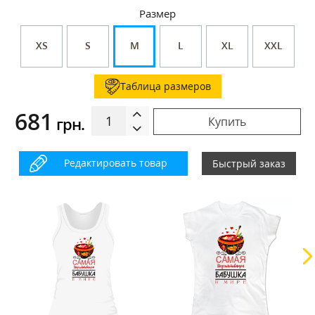
Размер
XS
S
M
L
XL
XXL
Таблица размеров
681
грн.
Купить
Редактировать товар
Быстрый заказ