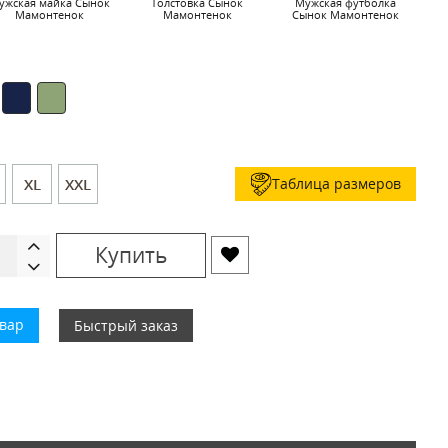
ужская майка Сынок
Толстовка Сынок
Мужская футболка
Мамонтенок
Мамонтенок
Сынок Мамонтенок
С
Таблица размеров
XL
XXL
Купить
овар
Быстрый заказ