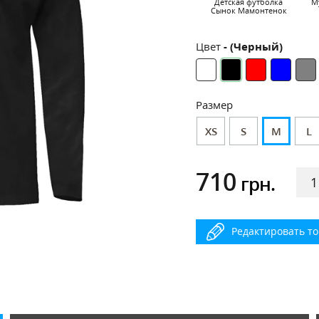
Детская футболка
М
Сынок Мамонтенок
Цвет
- (Черный)
Размер
XS
S
M
L
710
грн.
Редактировать т