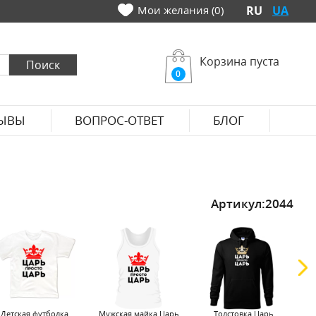
Мои желания (0)
RU
UA
Корзина пуста
0
ЫВЫ
ВОПРОС-ОТВЕТ
БЛОГ
Артикул:
2044
Детская футболка
Мужская майка Царь
Толстовка Царь