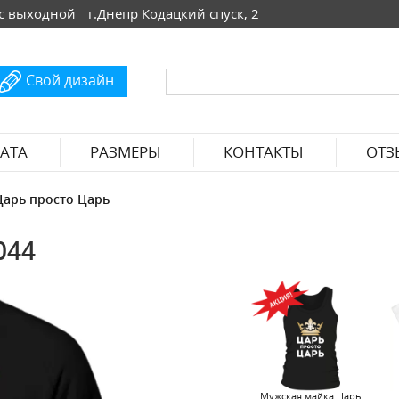
 Вс выходной
г.Днепр Кодацкий спуск, 2
Свой дизайн
АТА
РАЗМЕРЫ
КОНТАКТЫ
ОТЗ
Царь просто Царь
044
Мужская майка Царь