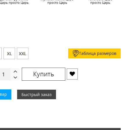
Царь просто Царь
просто Царь
просто Царь
Таблица размеров
XL
XXL
Купить
овар
Быстрый заказ