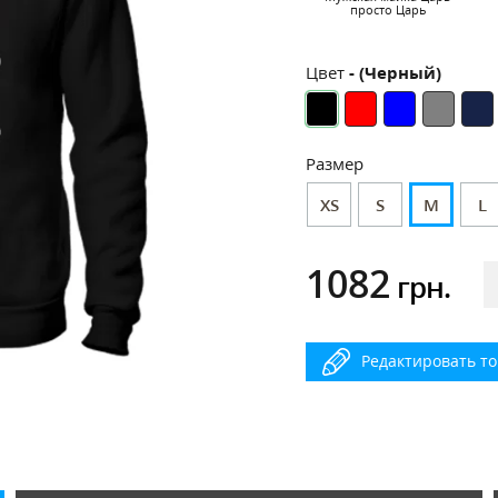
просто Царь
Цвет
- (Черный)
Размер
XS
S
M
L
1082
грн.
Редактировать т