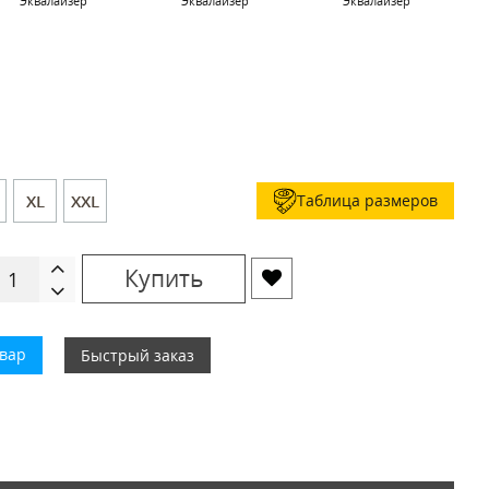
Эквалайзер
Эквалайзер
Эквалайзер
Таблица размеров
XL
XXL
Купить
овар
Быстрый заказ