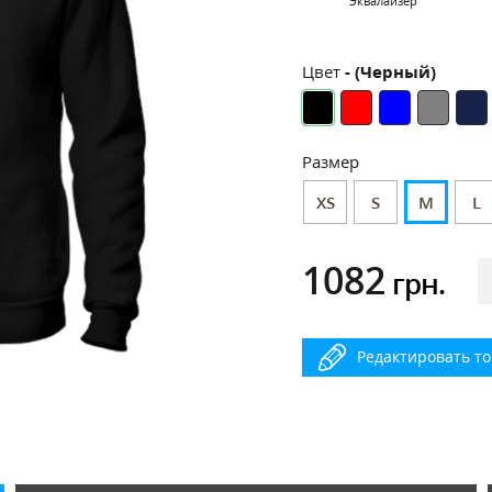
Эквалайзер
Цвет
- (Черный)
Размер
XS
S
M
L
1082
грн.
Редактировать т