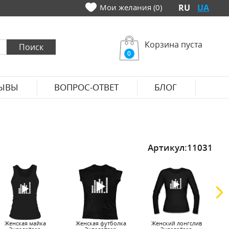
Мои желания (0)
RU
UA
Корзина пуста
0
ЫВЫ
ВОПРОС-ОТВЕТ
БЛОГ
Артикул:
11031
Женская майка
Женская футболка
Женский лонгслив