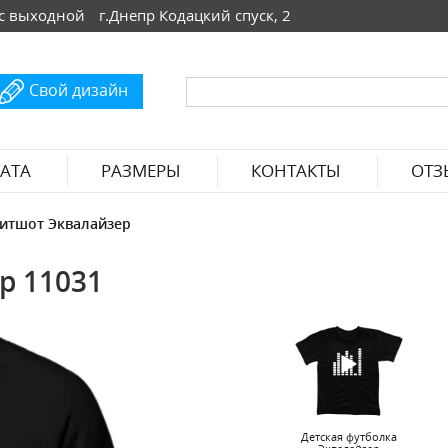
 Вс выходной
г.Днепр Кодацкий спуск, 2
Свой дизайн
АТА
РАЗМЕРЫ
КОНТАКТЫ
ОТЗ
итшот Эквалайзер
р 11031
Детская футболка