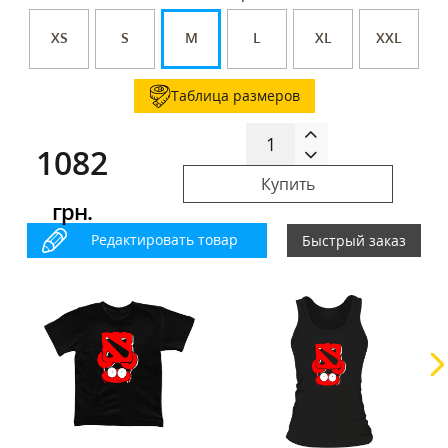
XS
S
M
L
XL
XXL
Таблица размеров
1082
Купить
грн.
Редактировать товар
Быстрый заказ